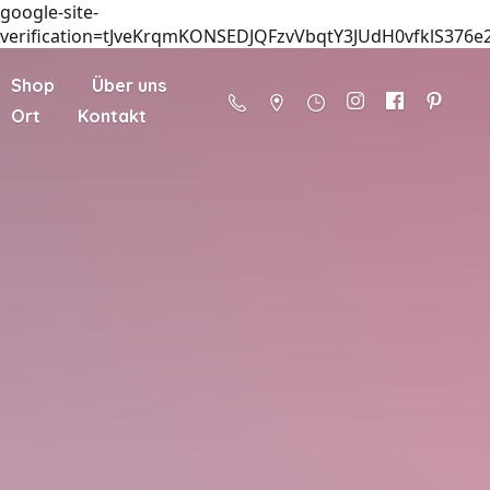
google-site-
verification=tJveKrqmKONSEDJQFzvVbqtY3JUdH0vfklS376e
Shop
Über uns
Ort
Kontakt