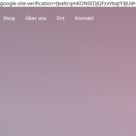
google-site-verification=tJveKrqmKONSEDJQFzvVbqtY3JUd
Shop
Über uns
Ort
Kontakt