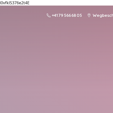
H0vfklS376e2t4E
+41 79 566 68 05
Wegbeschr