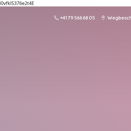
H0vfklS376e2t4E
+41 79 566 68 05
Wegbeschr