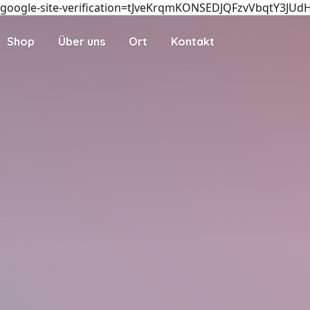
google-site-verification=tJveKrqmKONSEDJQFzvVbqtY3JUd
Shop
Über uns
Ort
Kontakt