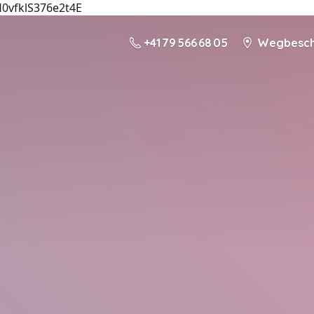
H0vfklS376e2t4E
+41 79 566 68 05
Wegbeschr