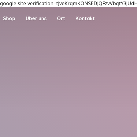
google-site-verification=tJveKrqmKONSEDJQFzvVbqtY3JUd
Shop
Über uns
Ort
Kontakt