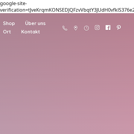
google-site-
verification=tJveKrqmKONSEDJQFzvVbqtY3JUdH0vfklS376e
Shop
Über uns
Ort
Kontakt